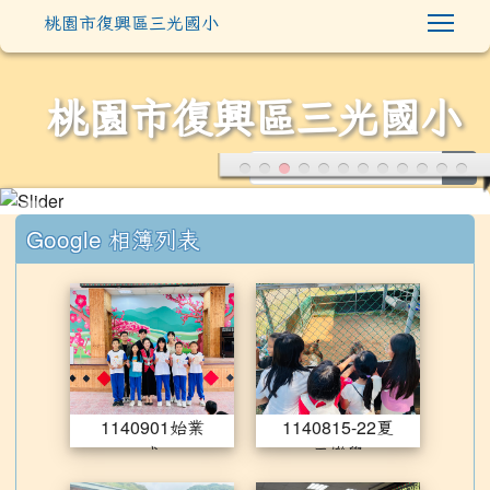
Togg
桃園市復興區三光國小
桃園市復興區三光國小
sea
:::
Google 相簿列表
1140901始業式
114081
1140901始業
1140815-22夏
式
日樂學