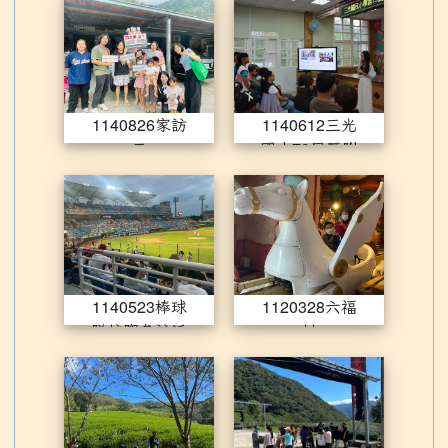
1140826家訪日
11406
1140826家訪
1140612三光
日
國小79屆暨附
幼30屆畢業典
1140523棒球隊校際參訪活動
11203
禮
1140523棒球
1120328六福
隊校際參訪活
村
動
1111021拉拉山茶廠參訪
11110