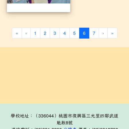
(current)
«
‹
1
2
3
4
5
6
7
›
»
學校地址：（336044）桃園市復興區三光里四鄰武道
能敢8號