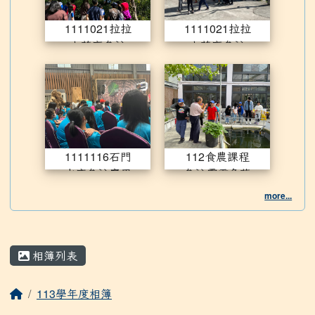
1111021拉拉
1111021拉拉
山茶廠參訪
山茶廠參訪
1111116石門水庫參訪摩里沙
112食
1111116石門
112食農課程
水庫參訪摩里
參訪霞雲魚菜
沙卡木業義賣
共生農場
more...
活動
相簿列表
113學年度相簿