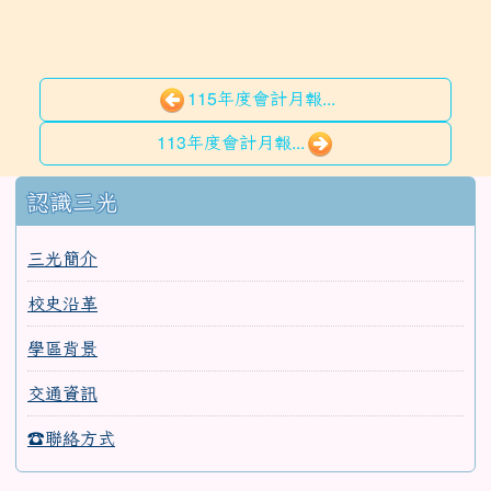
115年度會計月報...
113年度會計月報...
:::
認識三光
三光簡介
校史沿革
學區背景
交通資訊
☎聯絡方式