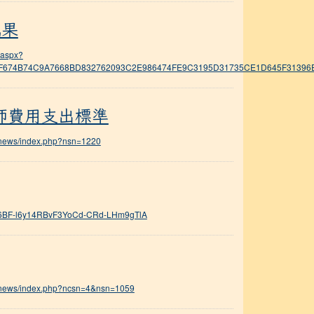
成果
.aspx?
F20F674B74C9A7668BD832762093C2E986474FE9C3195D31735CE1D645F3139
師費用支出標準
adnews/index.php?nsn=1220
rs/1T6BF-l6y14RBvF3YoCd-CRd-LHm9gTlA
tadnews/index.php?ncsn=4&nsn=1059