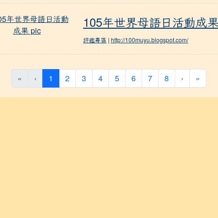
105年世界母語日活動成果
105年世界母語日活動成
評鑑專區
|
http://100muyu.blogspot.com/
(current)
«
‹
1
2
3
4
5
6
7
8
›
»