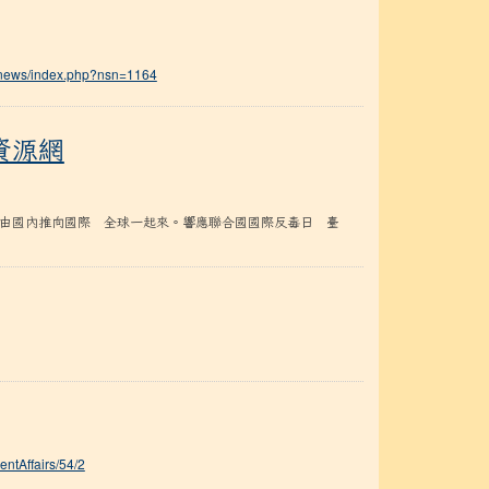
adnews/index.php?nsn=1164
資源網
由國內推向國際 全球一起來。響應聯合國國際反毒日 臺
entAffairs/54/2