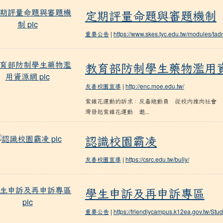
定期評量命題與審題機制
定期評量命題與審題機制
重要公告
|
https://www.skes.tyc.edu.tw/modules/t
教育部防制學生藥物濫用資源網
教育部防制學生藥物濫用
友善校園宣導
|
http://enc.moe.edu.tw/
紫錐花運動的訴求：反毒總動員 從校內推向社會 
灣發起紫錐花運動 邀...
認識校園霸凌
認識校園霸凌
友善校園宣導
|
https://csrc.edu.tw/bully/
學生申訴及再申訴專區
學生申訴及再申訴專區
重要公告
|
https://friendlycampus.k12ea.gov.tw/Stud