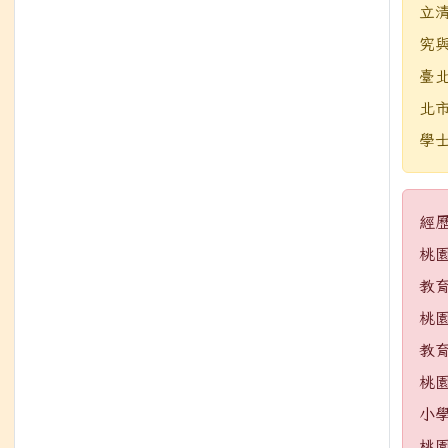
立
究
臺
北
學
經
桃
教
桃
教
桃
小
桃