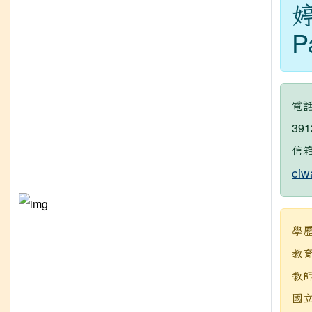
婷
P
電話
391
信
ciw
學
教
教師
國