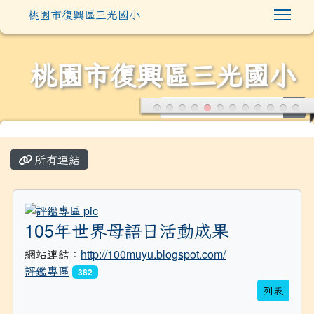
Togg
桃園市復興區三光國小
桃園市復興區三光國小
sea
:::
所有連結
title:評鑑專區
105年世界母語日活動成果
網站連結：
http://100muyu.blogspot.com/
評鑑專區
382
列表