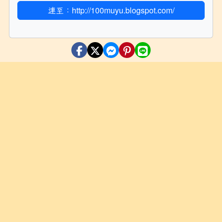
連至：http://100muyu.blogspot.com/