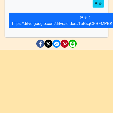
列表
連至：
https://drive.google.com/drive/folders/1uBsqCFBFM