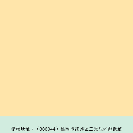
學校地址：（336044）桃園市復興區三光里四鄰武道