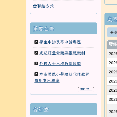
[
more...
]
202
友善校園宣導
Go
[
more...
]
輔導專區