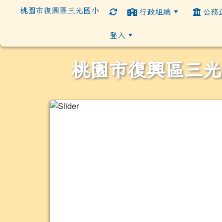
桃園市復興區三光國小
行政組織
公務
登入
桃園市復興區三光
:::
:::
Facebook
政
2025-09-17
【114年國家防災日全民地震避難演練】9月
♔ 
!i!i!i!i! 恭喜本校「我們與蛇的距離