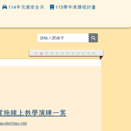
114年交通安全月
115學年度課程計畫
:::
search
練一案
實施線上教學演練一案
ndex.php?nsn=140