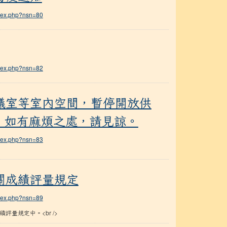
ndex.php?nsn=80
ndex.php?nsn=82
暫停開放供外界人士使用，延至4/30，如有麻煩之處，請見諒
議室等室內空間，暫停開放供
0，如有麻煩之處，請見諒。
ndex.php?nsn=83
關成績評量規定
ndex.php?nsn=89
量規定中。<br />