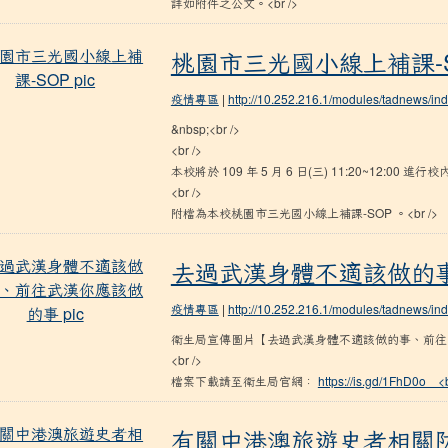
詳如附件之公文。<br />
桃園市三光國小線上補課-SOP
桃園市三光國小線上補課-
疫情專區
|
http://10.252.216.1/modules/tadnews/i
&nbsp;<br />
<br />
本校將於 109 年 5 月 6 日(三) 11:20~12:00 進行
<br />
附檔為本校桃園市三光國小線上補課-SOP 。<br />
去過武漢身體不適該做的事、前往武漢你
去過武漢身體不適該做的
疫情專區
|
http://10.252.216.1/modules/tadnews/i
衛生局宣傳圖片【去過武漢身體不適該做的事、前往武漢
<br />
檔案下載請至衛生局官網：
https://is.gd/1FhD0o <
有關中港澳旅遊史者相關防疫通知
有關中港澳旅遊史者相關