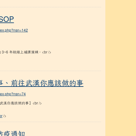
SOP
ndex.php?nsn=142
校內 3~6 年級線上補課演練，<br />
應該做的事
事、前往武漢你應該做的事
ndex.php?nsn=74
你應該做的事】<br />
br
/>
防疫通知