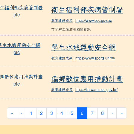
衛生福利部疾病管制署
衛生福利部疾病管制署
教育建設成果
|
https://www.cdc.gov.tw/
可了解武漢肺炎相關資訊
學生水域運動安全網
學生水域運動安全網
教育建設成果
|
https://www.sports.url.tw/
偏鄉數位應用推動計畫
偏鄉數位應用推動計畫
教育建設成果
|
https://itaiwan.moe.gov.tw/
(current)
«
‹
1
2
3
4
5
6
7
8
›
»