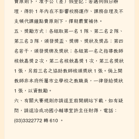
費原則下，准予公（差）假登記；若遇例假日辦
理，得於 1 年內在不影響校務運作、課務自理及不
支領代課鐘點費原則下，擇期覈實補休。
五、獎勵方式：各組取第一名 1 隊、第二名 2 隊、
第三名 3 隊，頒發獎盃、獎牌、獎狀及獎品；第四
名若干，頒發獎牌及獎狀；各組第一名之指導教師
核敘嘉獎 2 次，第二名核敘嘉獎 1 次，第三名獎狀
1 張，另前三名之協助教師核頒奬狀 1 張。倘上開
教師非本府所屬市立學校之教職員，一律發給獎狀
1 張，以資鼓勵。
六、有關大賽規則亦請逕至前開網站下載，如有疑
問，請逕洽成功國小輔導室許主任財得，電話：
(03)3322772 轉 610 。