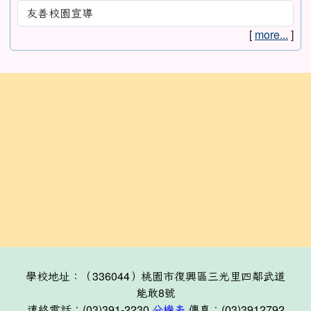
[
more...
]
:::
學校地址：（336044）桃園市復興區三光里四鄰武道
能敢8號