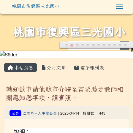
Togg
桃園市復興區三光國小
桃園市復興區三光國小
sea
:::
本站消息
分月文章
電子報列表
轉知欲申請他縣市介聘至苗栗縣之教師相
關應知悉事項，請查照。
江志華
-
人事室公告
| 2025-04-14 | 點閱數： 443
公告
說明：