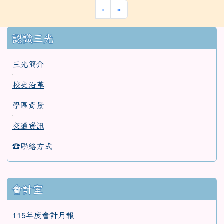
›
»
:::
認識三光
三光簡介
校史沿革
學區背景
交通資訊
☎聯絡方式
會計室
115年度會計月報