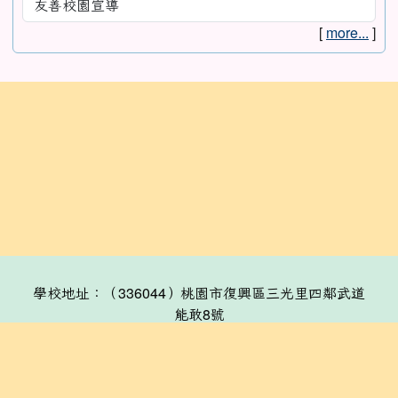
[
more...
]
:::
學校地址：（336044）桃園市復興區三光里四鄰武道
能敢8號
連絡電話：(03)391-2230
分機表
傳真：(03)3912792
線上諮詢信箱：skes@skes.tyc.edu.tw