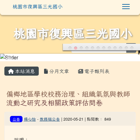
Togg
桃園市復興區三光國小
桃園市復興區三光國小
sea
:::
本站消息
分月文章
電子報列表
偏鄉地區學校校務治理、組織氣氛與教師
流動之研究及相關政策評估問卷
楊心怡
-
教務組公告
| 2020-05-21 | 點閱數： 849
公告
說明：