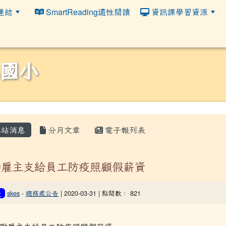
連結
SmartReading適性閱讀
資訊課學習資源
國小
站消息
分月文章
電子報列表
勵雇主支給員工防疫照顧假薪資
skes
-
總務處公告
| 2020-03-31 | 點閱數： 821
告