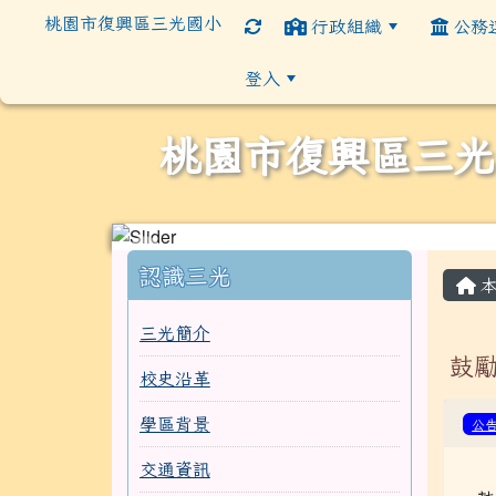
桃園市復興區三光國小
行政組織
公務
登入
桃園市復興區三光
:::
:::
認識三光
本
三光簡介
鼓
校史沿革
學區背景
公
交通資訊