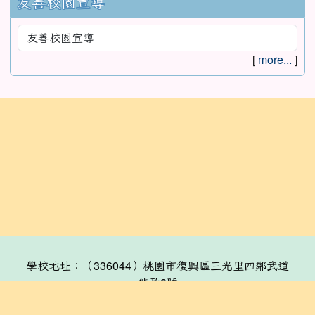
友善校園宣導
[
more...
]
:::
學校地址：（336044）桃園市復興區三光里四鄰武道
能敢8號
連絡電話：(03)391-2230
分機表
傳真：(03)3912792