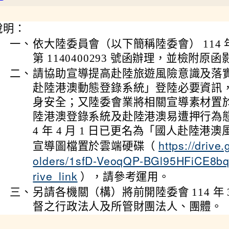
說明：
一、
依大陸委員會（以下簡稱陸委會） 114 年 
第 1140400293 號函辦理，並檢附原函
二、
請協助宣導提高赴陸旅遊風險意識及落
赴陸港澳動態登錄系統」登陸必要資訊
身安全；又陸委會業將相關宣導素材置
陸港澳登錄系統及赴陸港澳易遭押行為態樣
4 年 4 月 1 日已更名為「國人赴陸港
https://drive
宣導圖檔置於雲端硬碟（
olders/1sfD-VeoqQP-BGl95HFiCE8b
rive_link
），請參考運用。
三、
另請各機關（構）將前開陸委會 114 年 3
督之行政法人及所管財團法人、團體。