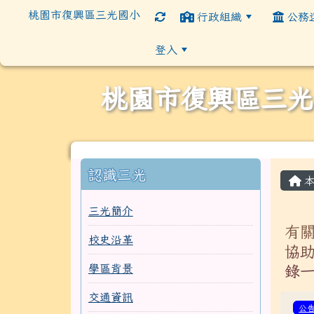
桃園市復興區三光國小
行政組織
公務
登入
桃園市復興區三光
:::
:::
認識三光
本
三光簡介
有
校史沿革
協
錄
學區背景
交通資訊
公