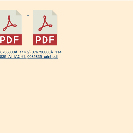
76736800A_114
2) 376736800A_114
5835_ATTACH1.
0085835_print.pdf