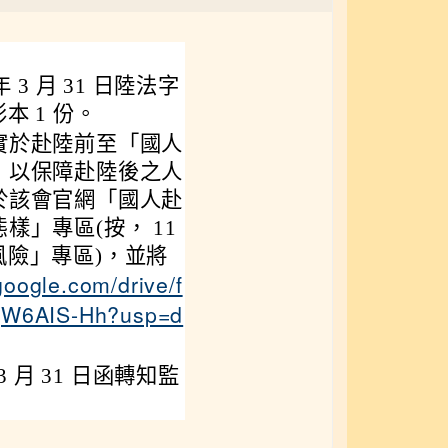
3 月 31 日陸法字
影本 1 份。
實於赴陸前至「國人
，以保障赴陸後之人
於該會官網「國人赴
」專區(按， 11
澳風險」專區)，並將
.google.com/drive/f
qW6AIS-Hh?usp=d
 月 31 日函轉知監