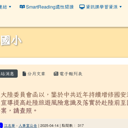
連結
SmartReading適性閱讀
資訊課學習資源
國小
站消息
分月文章
電子報列表
關大陸委員會函以，鑒於中共近年持續增修國安
助宣導提高赴陸旅遊風險意識及落實於赴陸前至
一案，請查照。
江志華
-
人事室公告
| 2025-04-14 | 點閱數： 317
告