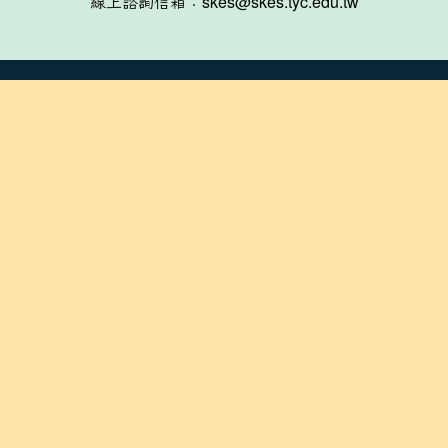
線上諮詢信箱：skes@skes.tyc.edu.tw