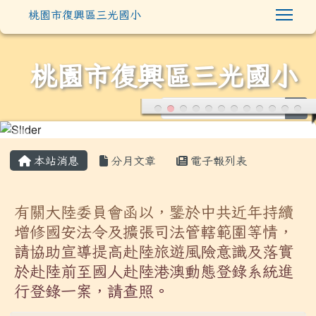
Togg
桃園市復興區三光國小
桃園市復興區三光國小
sea
:::
本站消息
分月文章
電子報列表
有關大陸委員會函以，鑒於中共近年持續
增修國安法令及擴張司法管轄範圍等情，
請協助宣導提高赴陸旅遊風險意識及落實
於赴陸前至國人赴陸港澳動態登錄系統進
行登錄一案，請查照。