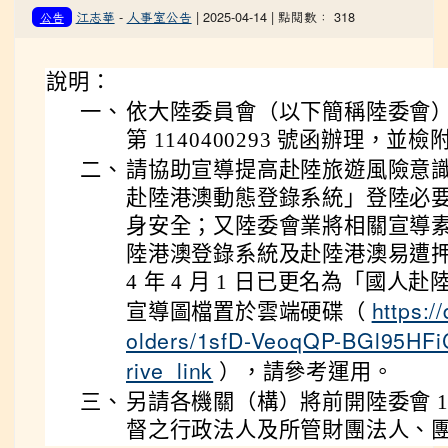
江志華
-
人事室公告
| 2025-04-14 | 點閱數： 318
公告
說明：
一、
依大陸委員會（以下簡稱陸委會） 11
第 1140400293 號函辦理，並檢
二、
請協助宣導提高赴陸旅遊風險意
赴陸港澳動態登錄系統」登陸必
身安全；又陸委會業將相關宣導
陸港澳登錄系統及赴陸港澳易遭押行
4 年 4 月 1 日已更名為「國人
https:/
宣導圖檔置於雲端硬碟（
olders/1sfD-VeoqQP-BGl95HF
rive_link
），請參考運用。
三、
另請各機關（構）將前開陸委會 114
督之行政法人及所管財團法人、