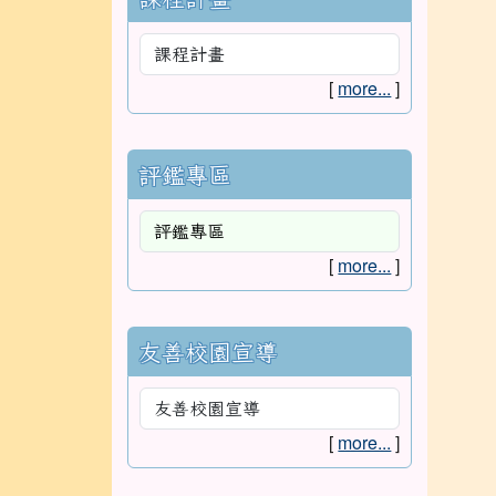
:::
:::
認識三光
本
三光簡介
轉
校史沿革
照
學區背景