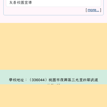
[
more...
]
:::
學校地址：（336044）桃園市復興區三光里四鄰武道
能敢8號
連絡電話：(03)391-2230
分機表
傳真：(03)3912792
線上諮詢信箱：skes@skes.tyc.edu.tw