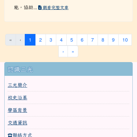
住民族語教學支援工作人員教學知能，提升教學效
能，協助...
觀看完整文章
(current)
«
‹
1
2
3
4
5
6
7
8
9
10
›
»
:::
認識三光
三光簡介
校史沿革
學區背景
交通資訊