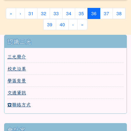
(current)
«
‹
31
32
33
34
35
36
37
38
39
40
›
»
:::
認識三光
三光簡介
校史沿革
學區背景
交通資訊
☎聯絡方式
會計室