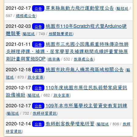
2021-02-17
屏東縣無動力飛行運動管理公告
(
駱冠廷
/
公告
597 /
總務處公告
)
2021-02-03
桃園市110年Scratch程式暨Arduino硬
公告
體競賽
(
駱冠廷
/ 749 /
相關競賽資訊
)
2021-01-11
桃園市三光國小因應嚴重特殊傳染性肺
公告
炎辦理停課、補課、居家學習及補課期間成績評量實施原
則計畫與實施SOP
(
趙崇儀
/ 532 /
教導處公告
)
2020-12-18
桃園市政府無人機禁飛區域相關公告
(
駱
公告
冠廷
/ 870 /
政令宣導
)
2020-12-17
110年度桃園市原住民族弱勢家庭資訊
公告
設備補助
(
駱冠廷
/ 682 /
政令宣導
)
2020-12-17
109年本市所屬學校主管資安教育訓練
公告
(
駱冠廷
/ 732 /
教師研習資訊
)
2020-12-14
教師創客教學增能研習
(
駱冠廷
/ 806 /
教師
公告
研習資訊
)