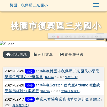
Togg
桃園市復興區三光國小
桃園市復興區三光國小
sea
:::
本站消息
分月文章
電子報列表
文章列表
2021-02-26
110年度桃園市復興區三光國民小學附
公告
屬單位預算之分預算書
(
駱冠廷
/ 786 /
學校公告
)
2021-02-26
110年度Scratch 程式暨Arduino硬體競
公告
賽準備經驗分享研習
(
駱冠廷
/ 760 /
教師研習資訊
)
2021-02-17
專業人才協會業務職掌培訓計畫
(
駱冠廷
/
公告
722 /
總務處公告
)